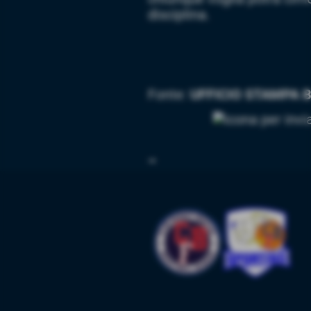
disciplina.
Fonte:
UFFICIO STAMPA 
➟