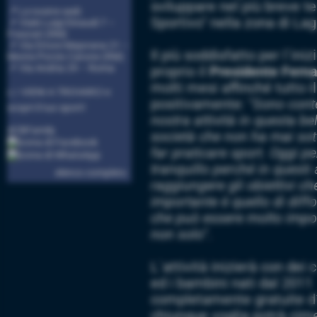
sviluppare nel più breve t
📍 Le nostre sedi:
Sportivo" nella zona di Lag
📌 Viale Luigi Einaudi 7 –
Frascati (RM)
📌 Via Ettore Majorana 21 –
Il più soddisfatto per l´in
Monte Porzio Catone (RM)
📌 Via Andria 29 – Roma
proprio il
Presidente Fern
molti mesi affinché tutto 
👉 VIENI A TROVARCI e
positivamente: "
Sono conte
scopri il tuo sport!
nostra attività in questa be
#CBFamily
società che non ha mai sot
far praticare sport. Oggi p
tranquillo perché in quest
elenco completo
raggiungere gli obiettivi che
importante è quello di diff
che può essere molto impor
non solo
".
L´attività inizierà con dei
ed i bambini nati dal 2011
completamente gratuite d
chiunque voglia potrà cim