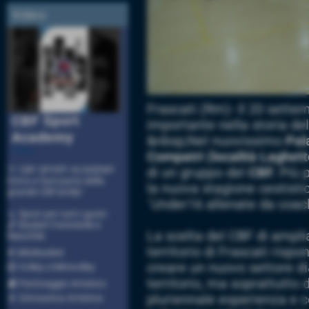
Video
Frascati (Rm)- Il 20 sett
CBF Sport
importante nella storia de
Academy
&nbsp;Nel nuovissimo
Pal
Video
Compatri (località Laghet
🏅 CBF SPORT ACADEMY
di un gruppo del
CBF.
Più p
Entra a fare parte della
la nuova stagione cestistic
grande CBFamily!
´Under16 allenate da coac
🔹 Sport per tutti i gusti:
🏀 Basket Femminile e
La scelta del CBF di ampliar
Maschile
territorio di Frascati rispo
⛹ Minibasket
creare un nuovo settore di
🏐 Volley e Minivolley
territorio, ma soprattutto 
⛸ Pattinaggio Artistico
pluriennale esperienza e 
🤸 Ginnastica Artistica