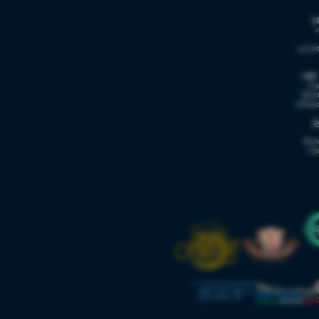
C
v
socie
CBF 
Via
Mont
cbfsp
S
Mon
Via