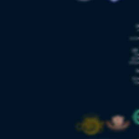
C
v
socie
CBF 
Via
Mont
cbfsp
S
Mon
Via