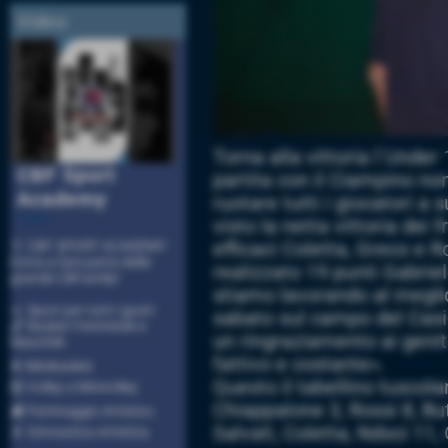
Video
Torna alla vittoria l´Under
CBF Sport
partita con il Ciampino non 
Academy
ruotare tutti i giocatori a s
Video
visto la netta vittoria dei
efficaci Coletta, Greco e R
🏅 CBF SPORT ACADEMY
Entra a fare parte della
realizzato 19 punti Gabrie
grande CBFamily!
stiamo lavorando al meglio
🔹 Sport per tutti i gusti:
sabato sul campo del Casi
🏀 Basket Femminile e
un ringraziamento ai genitor
Maschile
fattivo e costante».
⛹ Minibasket
Questo il tabellino tuscola
🏐 Volley e Minivolley
Chiappalone 3, Rossi 8, But
⛸ Pattinaggio Artistico
Salvati, Coletta, Ndoci 11,
🤸 Ginnastica Artistica