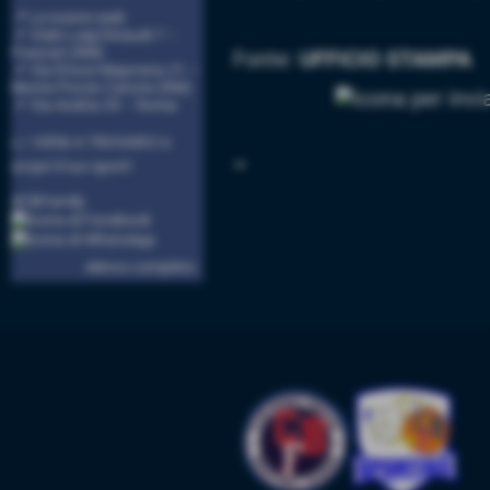
📍 Le nostre sedi:
📌 Viale Luigi Einaudi 7 –
Frascati (RM)
Fonte:
UFFICIO STAMPA
📌 Via Ettore Majorana 21 –
Monte Porzio Catone (RM)
📌 Via Andria 29 – Roma
👉 VIENI A TROVARCI e
➟
scopri il tuo sport!
#CBFamily
elenco completo