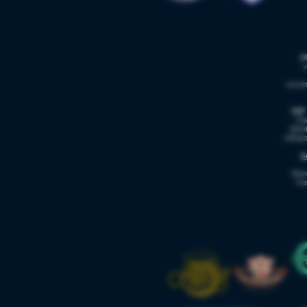
C
v
socie
CBF 
Via
Mont
cbfsp
S
Mon
Via