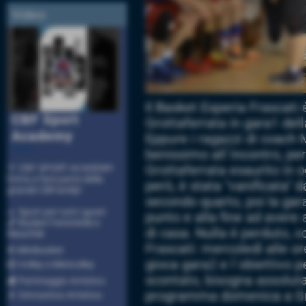
Video
Il Basket Esperia Frascati
CBF Sport
Grottaferrata in gara1 della
Academy
Eppure i ragazzi di coach
Video
benissimo all´incontro, per
Grottaferrata esaurito in o
🏅 CBF SPORT ACADEMY
Entra a fare parte della
però, è stata "vanificata" 
grande CBFamily!
secondo quarto, poi la gar
🔹 Sport per tutti i gusti:
punto e alla fine ad avere 
🏀 Basket Femminile e
di casa. Nulla è perduto, 
Maschile
Frascati: mercoledì alle or
⛹ Minibasket
gioca gara2 e l´obiettivo p
🏐 Volley e Minivolley
scontato, bisogna assolutam
⛸ Pattinaggio Artistico
programma domenica a Gro
🤸 Ginnastica Artistica